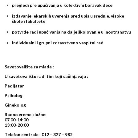
pregledi pre upućivanja u kolektivni boravak dece
izdavanje lekarskih uverenja pred upis u srednje, visoke
škole i fakultete
potvrde radi upućivanja na dalјe školovanje u inostranstvu
individualni i grupni zdravstveno vaspitni rad
Savetovalište za mlade :
U savetovalištu radi tim koji sačinjavaju :
Pedijatar
Psiholog
Ginekolog
Radno vreme službe:
07.00-14:00
13:00-20:00
Telefon centrale : 012 – 327 – 982