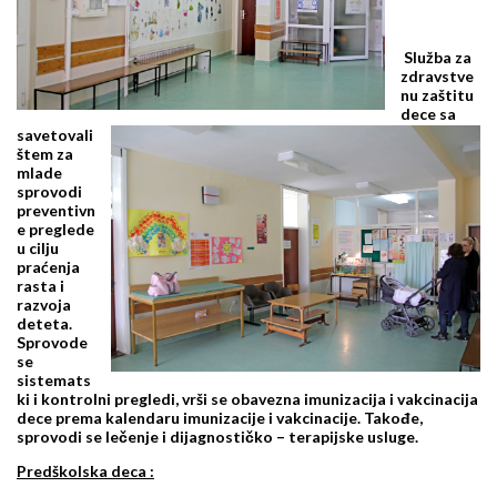
Služba za
zdravstve
nu zaštitu
dece sa
savetovali
štem za
mlade
sprovodi
preventivn
e preglede
u cilju
praćenja
rasta i
razvoja
deteta.
Sprovode
se
sistemats
ki i kontrolni pregledi, vrši se obavezna imunizacija i vakcinacija
dece prema kalendaru imunizacije i vakcinacije. Takođe,
sprovodi se lečenje i dijagnostičko – terapijske usluge.
Predškolska deca :