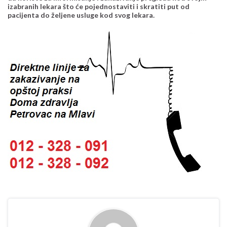
izabranih lekara što će pojednostaviti i skratiti put od
pacijenta do željene usluge kod svog lekara.