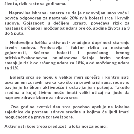
života, rizik raste sa godinama.
Nepravilna ishrana- smatra se da je nedovoljan unos voća i
povrća odgovoran za nastanak 20% svih bolesti srca i krvnih
sudova. Gojaznost u dečijem uzrastu povećava rizik za
nastanak srčanog i moždanog udara pre 65. godine života za 3
do 5 puta.
Nedovoljna fizička aktivnost- značajno doprinosi starenju
krvnih sudova. Predstavlja i faktor rizika za nastanak
gojaznosti, šećerne bolesti i povećanog krvnog
pritiska.Svakodnevna polučasovna šetnja brzim hodom
smanjuje rizik od srčanog udara za 18%, a od moždanog udara
za 11%.
Bolesti srca se mogu u velikoj meri sprečiti i kontrolisati
usvajanjem zdravih navika kao što su pravilna ishrana, redovno
bavljenje fizičkom aktivnošću i ostavljanjem pušenja. Takođe
sredina u kojoj živimo može imati veliki uticaj na ljude da
naprave zdrave izbore za zdravo srce.
Ove godine svetski dan srca posebno apeluje na lokalne
zajednice da postanu zdrave sredine u kojima će ljudi imati
mogućnost da prave zdrave izbore.
Aktivnosti koje treba preduzeti u lokalnoj zajednici: