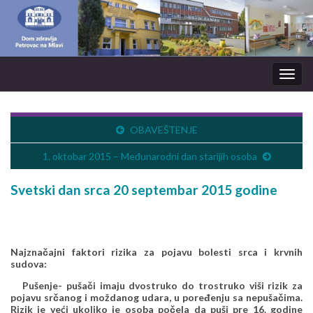
Togg
navig
OBAVEŠTENJE
1. oktobar 2015 – Međunarodni dan starijih osoba
Svetski dan srca 20 septembar 2015 godine
Najznačajni faktori rizika za pojavu bolesti srca i krvnih
sudova:
Pušenje- pušači imaju dvostruko do trostruko viši rizik za
pojavu srčanog i moždanog udara, u poređenju sa nepušačima.
Rizik je veći ukoliko je osoba počela da puši pre 16. godine