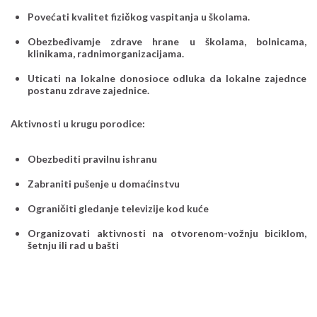
Povećati kvalitet fizičkog vaspitanja u školama.
Obezbeđivamje zdrave hrane u školama, bolnicama,
klinikama, radnimorganizacijama.
Uticati na lokalne donosioce odluka da lokalne zajednce
postanu zdrave zajednice.
Aktivnosti u krugu porodice:
Obezbediti pravilnu ishranu
Zabraniti pušenje u domaćinstvu
Ograničiti gledanje televizije kod kuće
Organizovati aktivnosti na otvorenom-vožnju biciklom,
šetnju ili rad u bašti