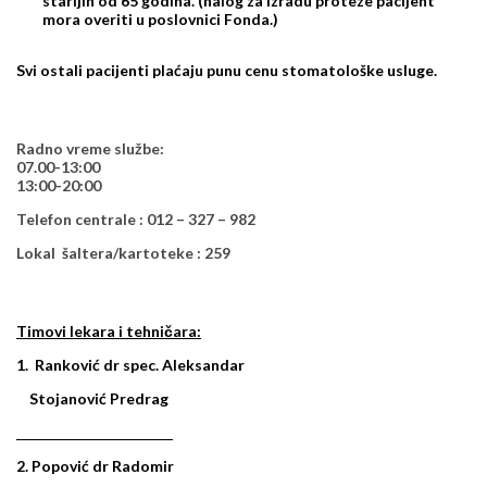
starijih od 65 godina. (nalog za izradu proteze pacijent
mora overiti u poslovnici Fonda.)
Svi ostali pacijenti plaćaju punu cenu stomatološke usluge.
Radno vreme službe:
07.00-13:00
13:00-20:00
Telefon centrale : 012 – 327 – 982
Lokal šaltera/kartoteke : 259
Timovi lekara i tehničara:
1. Ranković dr spec. Aleksandar
Stojanović Predrag
2. Popović dr Radomir