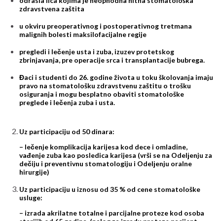
odrasla lica kojima je neophodna hitna stomatološka
zdravstvena zaštita
u okviru preoperativnog i postoperativnog tretmana
malignih bolesti maksilofacijalne regije
pregledi i lečenje usta i zuba, izuzev protetskog
zbrinjavanja, pre operacije srca i transplantacije bubrega.
Đaci i studenti do 26. godine života u toku školovanja imaju
pravo na stomatološku zdravstvenu zaštitu o trošku
osiguranja i mogu besplatno obaviti stomatološke
preglede i lečenja zuba i usta.
Uz participaciju od 50 dinara:
– lečenje komplikacija karijesa kod dece i omladine,
vađenje zuba kao posledica karijesa (vrši se na Odelјenju za
dečiju i preventivnu stomatologiju i Odelјenju oralne
hirurgije)
Uz participaciju u iznosu od 35 % od cene stomatološke
usluge:
– izrada akrilatne totalne i parcijalne proteze kod osoba