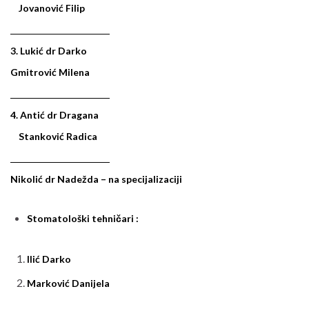
Jovanović Filip
3. Lukić dr Darko
Gmitrović Milena
4. Antić dr Dragana
Stanković Radica
Nikolić dr Nadežda – na specijalizaciji
Stomatološki tehničari :
Ilić Darko
Marković Danijela