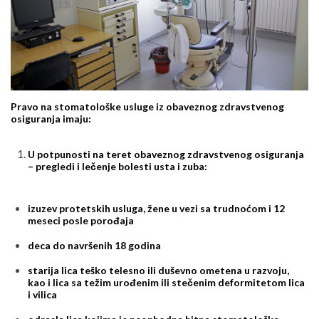
Pravo na stomatološke usluge iz obaveznog zdravstvenog
osiguranja imaju:
U potpunosti na teret obaveznog zdravstvenog osiguranja
– pregledi i lečenje bolesti usta i zuba:
izuzev protetskih usluga, žene u vezi sa trudnoćom i 12
meseci posle porođaja
deca do navršenih 18 godina
starija lica teško telesno ili duševno ometena u razvoju,
kao i lica sa težim urođenim ili stečenim deformitetom lica
i vilica