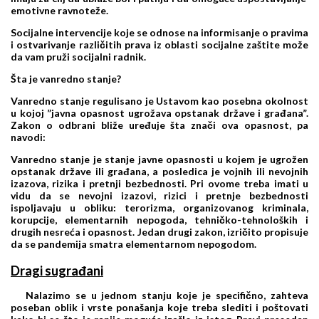
emotivne ravnoteže.
Socijalne intervencije koje se odnose na informisanje o pravima
i ostvarivanje različitih prava iz oblasti socijalne zaštite može
da vam pruži socijalni radnik.
Šta je vanredno stanje?
Vanredno stanje regulisano je Ustavom kao posebna okolnost
u kojoj ”javna opasnost ugrožava opstanak države i građana”.
Zakon o odbrani bliže uređuje šta znači ova opasnost, pa
navodi:
Vanredno stanje je stanje javne opasnosti u kojem je ugrožen
opstanak države ili građana, a posledica je vojnih ili nevojnih
izazova, rizika i pretnji bezbednosti
. Pri ovome treba imati u
vidu da se nevojni izazovi, rizici i pretnje bezbednosti
ispoljavaju u obliku: terorizma, organizovanog kriminala,
korupcije, elementarnih nepogoda, tehničko-tehnoloških i
drugih nesreća i opasnost.
Jedan drugi zakon, izričito propisuje
da se pandemija smatra elementarnom nepogodom.
Dragi sugrađani
Nalazimo se u jednom stanju koje je specifično, zahteva
poseban oblik i vrste ponašanja koje treba slediti i poštovati