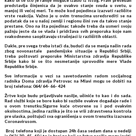
kako bi se što je ranije moguće izašlo iz istog. Pravi presedan
predstavlja činjenica da je ovakvo stanje svuda u svetu, u
manjoj ili većoj meri. To može kod pojedinca izazvati različite
vrste reakcija. Važno je u ovim trenucima usredsrediti se na
podatak da se u našoj zemlji i regionu čini sve da takvo stanje
prestane. Ono na šta pojedinac takođe treba da usmeri svoju
pažnju jeste da se vlada i pridržava svih preporuka koje nam
svakodnevno saopštavaju stručnjaci iz različitih oblasti.
Dakle, pre svega treba istaći da, budući da se menja način rada
zbog novonastale pandemijske situacije u Republici Srbiji,
treba poštovati preporuke Ministarstva zdravlja Republike
Srbije kako bi se što nesmetanije sprovodile mere Vlade
Republike Srbije.
Sve informacije u vezi sa savetodavnim radom socijalnog
radnika Doma zdravlja Petrovac na Mlavi mogu se dobiti na
broj telefona: 064/ 64- 66- 424
Žrtve koje budu prijavljivale nasilje, učiniće to kao i do sada.
Rad službi koje se bore kako bi suzbile ovakve događaje rade i
u ovom trenutku.Sigurne kuće otvorene su i pod ovakvim
okolnostima, jedina razlika je što se vrši zdravstvena kontrola
pre ulaska, poštujući sva ograničenja u ovom trenutku izazvana
Coronavirusom.
Broj telefona koji je dostupan 24h časa sedam dana u nedelji
je 062/ 30- 45- 60
i to je broj na koji se žrtve nasilja mogu javiti,