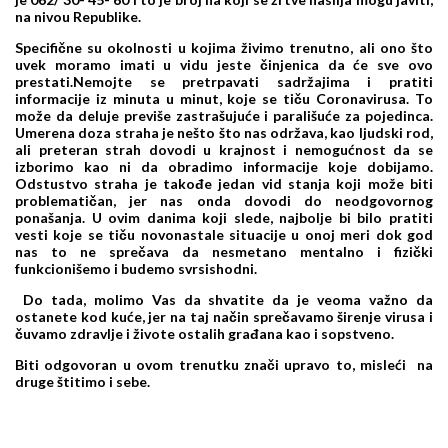
na nivou Republike.
Specifične su okolnosti u kojima živimo trenutno, ali ono što
uvek moramo imati u vidu jeste činjenica da će sve ovo
prestati.Nemojte se pretrpavati sadržajima i pratiti
informacije iz minuta u minut, koje se tiču Coronavirusa. To
može da deluje previše zastrašujuće i parališuće za pojedinca.
Umerena doza straha je nešto što nas održava, kao ljudski rod,
ali preteran strah dovodi u krajnost i nemogućnost da se
izborimo kao ni da obradimo informacije koje dobijamo.
Odstustvo straha je takođe jedan vid stanja koji može biti
problematičan, jer nas onda dovodi do neodgovornog
ponašanja. U ovim danima koji slede, najbolje bi bilo pratiti
vesti koje se tiču novonastale situacije u onoj meri dok god
nas to ne sprečava da nesmetano mentalno i fizički
funkcionišemo i budemo svrsishodni.
Do tada, molimo Vas da shvatite da je veoma važno da
ostanete kod kuće, jer na taj način sprečavamo širenje virusa i
čuvamo zdravlje i živote ostalih građana kao i sopstveno.
Biti odgovoran u ovom trenutku znači upravo to, misleći na
druge štitimo i sebe.