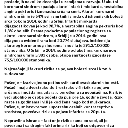
poslednjih nekoliko decenija i u zemljama u razvoju. U akutni
koronarni sindrom spadaju akutni infarkt miokarda, nestabilna
angina pektoris i iznenadna srčana smrt. Akutni koronarni
sindrom činio je 54% svih smrtnih ishoda od ishemijskih bolesti
srca tokom 2014. godini u Srbiji. Infarkt miokarda
dijagnostikovan je kod 98,7%, a nestabilna angina pektoris kod
1,3% obolelih. Prema podacima populacionog registra za
akutni koronarni sindrom, u Srbiji je u 2014. godini ova
dijagnoza evidentirana kod 20.774 slučajeva. Incidencija
akutnog koronarnog sindroma iznosila je 291.3/100.000
stanovnika. U Srbiji je 2014. godine od akutnog koronarnog
sindroma umrlo 5.383 osoba. Stopa smrtnosti iznosila je
75,5/100.000 stanovnika.
Najznačajniji faktori rizika za pojavu bolesti srca i krvnih
sudova su:
Pušenje – izaziva jednu petinu svih kardiovaskularnih bolesti.
Pušači imaju dvostruko do trostruko viši rizik za pojavu
srčanog i moždanog udara, u poređenju sa nepušačima. Rizik je
veći ukoliko je osoba počela da puši pre 16. godine života. Rizik
raste sa godinama i viši je kod žena nego kod muškaraca.
Pušenje, uz istovremenu upotrebu oralnih kontraceptivna
sredstva, povećava rizik za pojavu infarkta za 20 puta.
Nepravilna ishrana – faktor je rizika sama po sebi, ali je
povezana i sa drugim faktorima rizika koji su odgovorni za