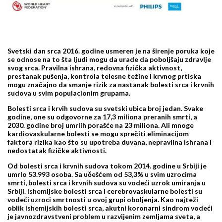
Svetski dan srca 2016. godine usmeren je na širenje poruka koje
se odnose na to šta ljudi mogu da urade da poboljšaju zdravlje
svog srca. Pravilna ishrana, redovna fizička aktivnost,
prestanak pušenja, kontrola telesne težine i krvnog prtiska
mogu značajno da smanje rizik za nastanak bolesti srca i krvnih
sudova u svim populacionim grupama.
Bolesti srca i krvih sudova su svetski ubica broj jedan. Svake
godine, one su odgovorne za 17,3 miliona preranih smrti, a
2030. godine broj umrlih porašće na 23 miliona. Ali mnoge
kardiovaskularne bolesti se mogu sprečiti eliminacijom
faktora rizika kao što su upotreba duvana, nepravilna ishrana i
nedostatak fizičke aktivnosti.
Od bolesti srca i krvnih sudova tokom 2014. godine u Srbiji je
umrlo 53.993 osoba. Sa učešćem od 53,3% u svim uzrocima
smrti, bolesti srca i krvnih sudova su vodeći uzrok umiranja u
Srbiji. Ishemijske bolesti srca i cerebrovaskularne bolesti su
vodeći uzroci smrtnosti u ovoj grupi oboljenja. Kao najteži
oblik ishemijskih bolesti srca, akutni koronarni sindrom vodeći
je javnozdravstveni problem u razvijenim zemljama sveta, a