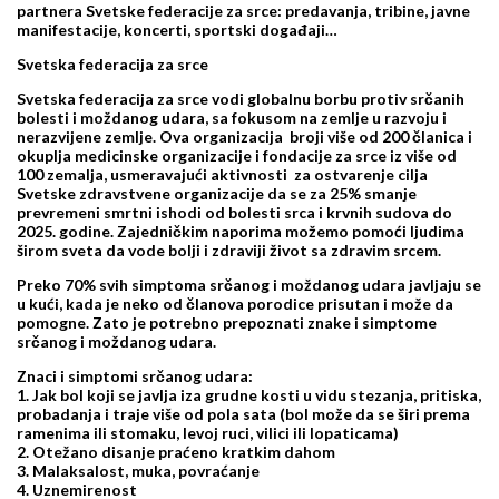
partnera Svetske federacije za srce: predavanja, tribine, javne
manifestacije, koncerti, sportski događaji…
Svetska federacija za srce
Svetska federacija za srce vodi globalnu borbu protiv srčanih
bolesti i moždanog udara, sa fokusom na zemlje u razvoju i
nerazvijene zemlje. Ova organizacija broji više od 200 članica i
okuplja medicinske organizacije i fondacije za srce iz više od
100 zemalja, usmeravajući aktivnosti za ostvarenje cilja
Svetske zdravstvene organizacije da se za 25% smanje
prevremeni smrtni ishodi od bolesti srca i krvnih sudova do
2025. godine. Zajedničkim naporima možemo pomoći ljudima
širom sveta da vode bolji i zdraviji život sa zdravim srcem.
Preko 70% svih simptoma srčanog i moždanog udara javljaju se
u kući, kada je neko od članova porodice prisutan i može da
pomogne. Zato je potrebno prepoznati znake i simptome
srčanog i moždanog udara.
Znaci i simptomi srčanog udara:
1. Jak bol koji se javlja iza grudne kosti u vidu stezanja, pritiska,
probadanja i traje više od pola sata (bol može da se širi prema
ramenima ili stomaku, levoj ruci, vilici ili lopaticama)
2. Otežano disanje praćeno kratkim dahom
3. Malaksalost, muka, povraćanje
4. Uznemirenost