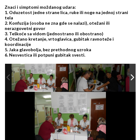
Znaci i simptomi moždanog udara:
1. Oduzetost jedne strane lica, ruke ili noge na jednoj strani
tela
2. Konfuzija (osoba ne zna gde se nalazi), otežani ili
nerazgovetni govor
3. Teškoće sa vidom (jednostrano ili obostrano)
4. Otežano kretanje, vrtoglavica, gubitak ravnoteže i
koordinacije
5. Jaka glavobolja, bez prethodnog uzroka
6. Nesvestica ili potpuni gubitak svesti.