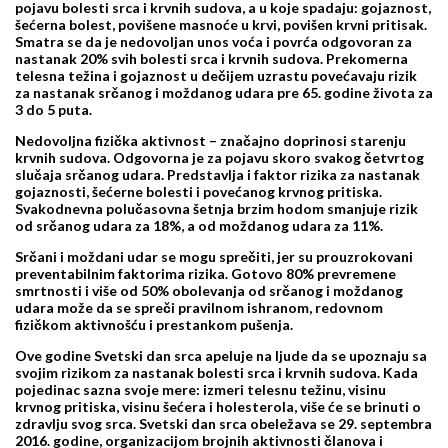
pojavu bolesti srca i krvnih sudova, a u koje spadaju: gojaznost,
šećerna bolest, povišene masnoće u krvi, povišen krvni pritisak.
Smatra se da je nedovoljan unos voća i povrća odgovoran za
nastanak 20% svih bolesti srca i krvnih sudova. Prekomerna
telesna težina i gojaznost u dečijem uzrastu povećavaju rizik
za nastanak srčanog i moždanog udara pre 65. godine života za
3 do 5 puta.
Nedovoljna fizička aktivnost – značajno doprinosi starenju
krvnih sudova. Odgovorna je za pojavu skoro svakog četvrtog
slučaja srčanog udara. Predstavlja i faktor rizika za nastanak
gojaznosti, šećerne bolesti i povećanog krvnog pritiska.
Svakodnevna polučasovna šetnja brzim hodom smanjuje rizik
od srčanog udara za 18%, a od moždanog udara za 11%.
Srčani i moždani udar se mogu sprečiti, jer su prouzrokovani
preventabilnim faktorima rizika. Gotovo 80% prevremene
smrtnosti i više od 50% obolevanja od srčanog i moždanog
udara može da se spreči pravilnom ishranom, redovnom
fizičkom aktivnošću i prestankom pušenja.
Ove godine Svetski dan srca apeluje na ljude da se upoznaju sa
svojim rizikom za nastanak bolesti srca i krvnih sudova. Kada
pojedinac sazna svoje mere: izmeri telesnu težinu, visinu
krvnog pritiska, visinu šećera i holesterola, više će se brinuti o
zdravlju svog srca. Svetski dan srca obeležava se 29. septembra
2016. godine, organizacijom brojnih aktivnosti članova i