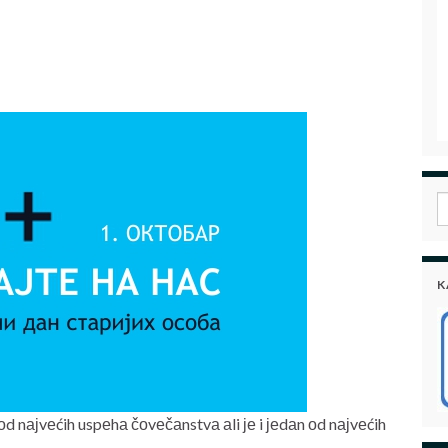
S
K
d nајvеćih uspеhа čоvеčаnstvа аli је i јеdаn оd nајvеćih