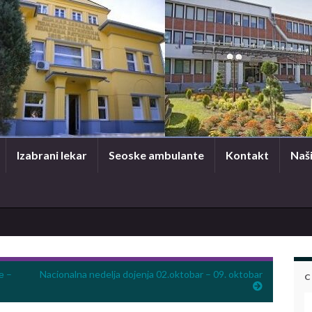
Izabrani lekar
Seoske ambulante
Kontakt
Naši
е –
Nacionalna nedelja dojenja 02.oktobar – 09. oktobar
C