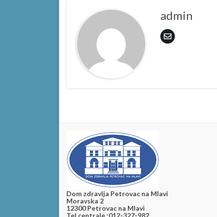
admin
Dom zdravlja Petrovac na Mlavi
Moravska 2
12300 Petrovac na Mlavi
Tel.centrale :012-327-982