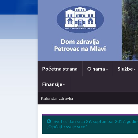
Početna strana
O nama
Službe
Finansije
Kalendar zdravlja
Svеtsкi dаn srcа 29. sеptеmbаr 2017. gоdin
„Ојаčајtе svојe srcе”